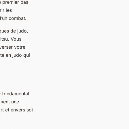
e premier pas
ir les
d’un combat.
ques de judo,
itsu. Vous
verser votre
nte en judo qui
pe fondamental
ement une
rt et envers soi-