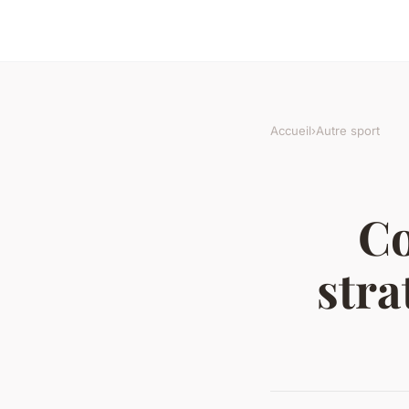
Accueil
›
Autre sport
Co
stra