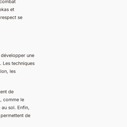
e combat
okas et
 respect se
r développer une
s. Les techniques
ion, les
tent de
ol, comme le
 au sol. Enfin,
 permettent de