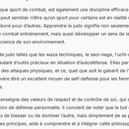
 que sport de combat, est également une discipline efficace 
peut sembler n’être qu’un sport pour certains est en réalit
aboré pour d’autres. Apprendre le judo signifie non seuleme
combat entrainement, mais aussi développer un sens de la
nscience de son environnement.
e judo telles que les
waza techniques
, le
seoi-nage
, l’
uchi
utant d’outils précieux en situation d’autodéfense. Elles pe
des attaques physiques, et ce, quel que soit le gabarit de l
’avère être un excellent moyen de self-defense pour les fem
s.
 enseigne des valeurs de respect et de contrôle de soi, qui s
tion de défense personnelle. Il convient de noter que le but 
as de blesser ou de dominer l’autre, mais simplement de se 
ses principes, aide à comprendre et à intégrer cette philoso