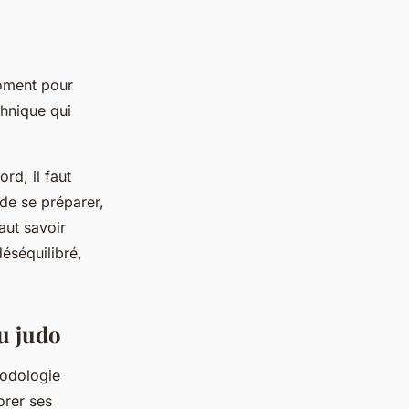
 moment pour
chnique qui
rd, il faut
 de se préparer,
aut savoir
déséquilibré,
u judo
hodologie
orer ses