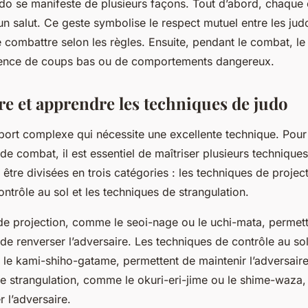
udo se manifeste de plusieurs façons. Tout d’abord, chaqu
 salut. Ce geste symbolise le respect mutuel entre les jud
 combattre selon les règles. Ensuite, pendant le combat, le
bsence de coups bas ou de comportements dangereux.
 et apprendre les techniques de judo
sport complexe qui nécessite une excellente technique. Pou
de combat, il est essentiel de maîtriser plusieurs technique
être divisées en trois catégories : les techniques de project
ntrôle au sol et les techniques de strangulation.
de projection, comme le
seoi-nage
ou le
uchi-mata
, permet
 de renverser l’adversaire. Les techniques de contrôle au s
 le
kami-shiho-gatame
, permettent de maintenir l’adversaire
de strangulation, comme le
okuri-eri-jime
ou le
shime-waza
,
 l’adversaire.