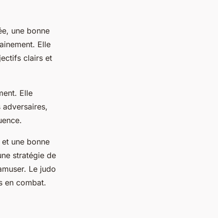
ée, une bonne
ainement. Elle
ctifs clairs et
ent. Elle
s adversaires,
uence.
t et une bonne
ne stratégie de
 amuser. Le judo
es en combat.