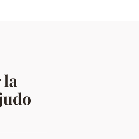
 la
 judo