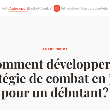
Actu
Autre sport
Basket
Combat
Fitness
Foot
Musculation
Vélo
AUTRE SPORT
mment développer
tégie de combat en
pour un débutant?