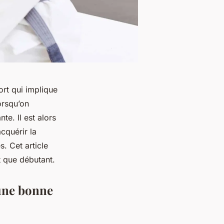
ort qui implique
orsqu’on
e. Il est alors
cquérir la
. Cet article
t que débutant.
 une bonne