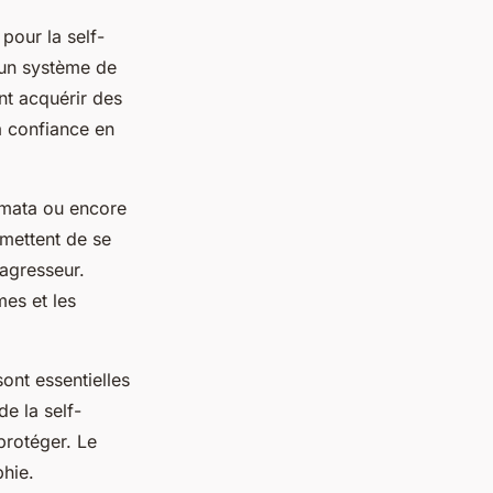
pour la self-
é un système de
nt acquérir des
 confiance en
-mata
ou encore
rmettent de se
’agresseur.
mes et les
ont essentielles
de la self-
protéger. Le
phie.