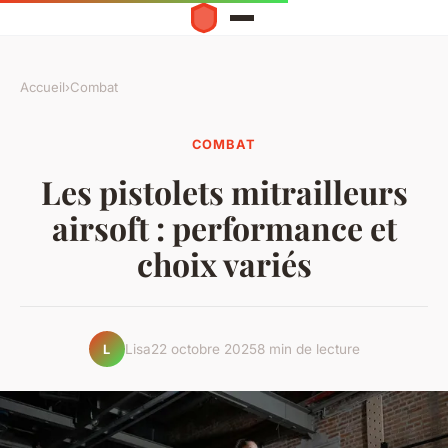
Accueil
›
Combat
COMBAT
Les pistolets mitrailleurs
airsoft : performance et
choix variés
Lisa
22 octobre 2025
8 min de lecture
L