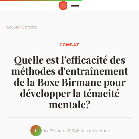
Accueil
›
Combat
COMBAT
Quelle est l'efficacité des
méthodes d'entraînement
de la Boxe Birmane pour
développer la ténacité
mentale?
Lisa
31 mars 2024
5 min de lecture
L