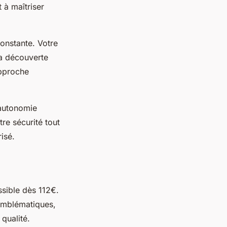
 à maîtriser
onstante. Votre
a découverte
approche
 autonomie
re sécurité tout
isé.
sible dès 112€.
 emblématiques,
qualité.