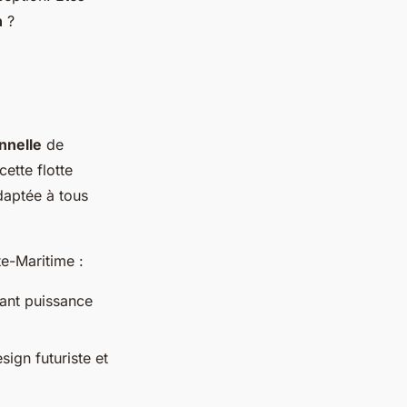
n
?
nnelle
de
ette flotte
daptée à tous
te-Maritime :
iant puissance
ign futuriste et