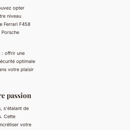
ouvez opter
tre niveau
ne Ferrari F458
e Porsche
: offrir une
écurité optimale
ns votre plaisir
re passion
n
, s'étalant de
. Cette
crétiser votre