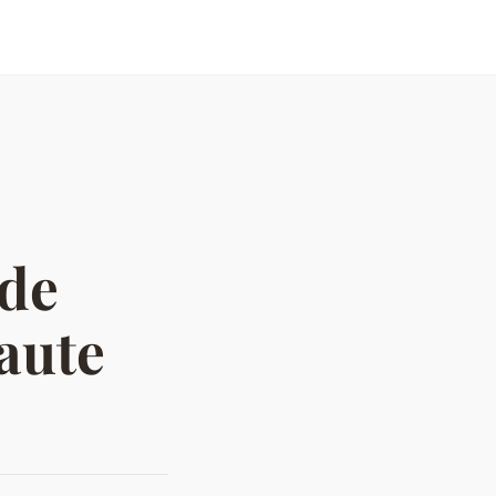
 de
haute