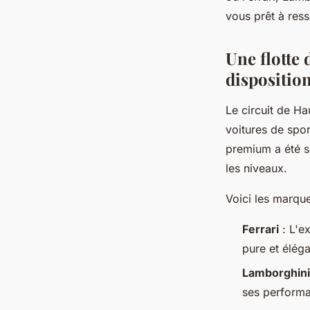
vous prêt à ress
Une flotte 
dispositio
Le circuit de H
voitures de spo
premium a été s
les niveaux.
Voici les marque
Ferrari
: L'e
pure et élég
Lamborghini
ses performa