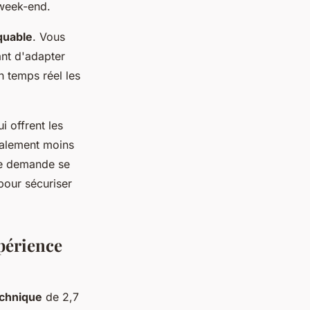
 week-end.
rquable
. Vous
ant d'adapter
n temps réel les
i offrent les
ralement moins
te demande se
pour sécuriser
xpérience
echnique
de 2,7