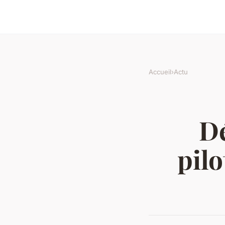
Accueil
›
Actu
Dé
pilo