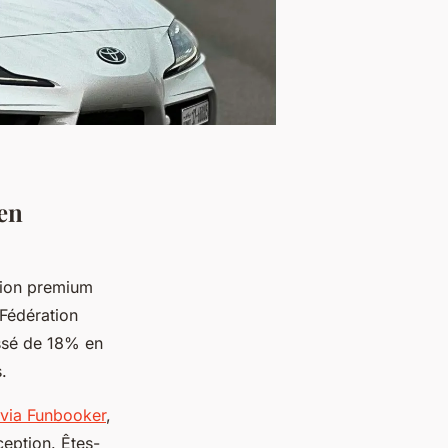
 en
tion premium
Fédération
essé de 18% en
.
e via Funbooker
,
eption. Êtes-