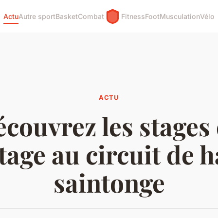
Actu
Autre sport
Basket
Combat
Fitness
Foot
Musculation
Vélo
ACTU
couvrez les stages
tage au circuit de 
saintonge