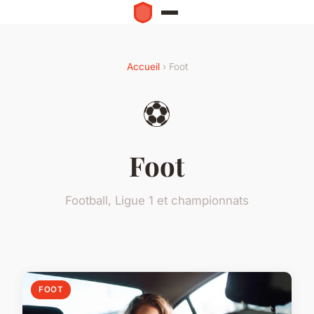
Accueil
› Foot
⚽
Foot
Football, Ligue 1 et championnats
FOOT