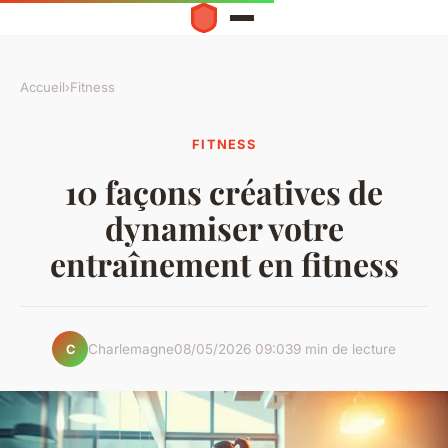
Accueil
›
Fitness
FITNESS
10 façons créatives de
dynamiser votre
entraînement en fitness
Charlemagne
08/05/2026 09:03
9 min de lecture
C