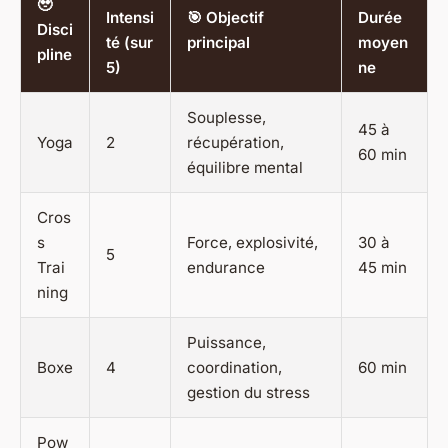
🥹
Intensi
🎯 Objectif
Durée
Disci
té (sur
principal
moyen
pline
5)
ne
Souplesse,
45 à
Yoga
2
récupération,
60 min
équilibre mental
Cros
s
Force, explosivité,
30 à
5
Trai
endurance
45 min
ning
Puissance,
Boxe
4
coordination,
60 min
gestion du stress
Pow