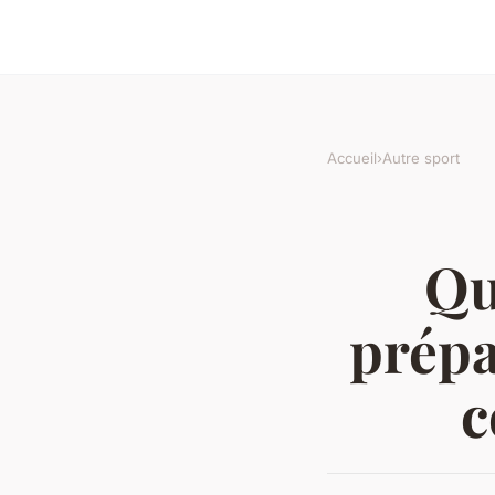
Accueil
›
Autre sport
Qu
prépa
c