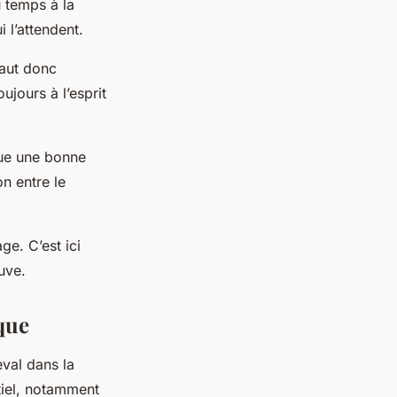
u temps à la
i l’attendent.
faut donc
ujours à l’esprit
que une bonne
n entre le
ge. C’est ici
uve.
ique
eval dans la
tiel, notamment