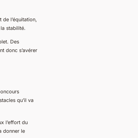
 de l’équitation,
a stabilité.
plet. Des
ent donc s’avérer
 concours
tacles qu’il va
 l’effort du
a donner le