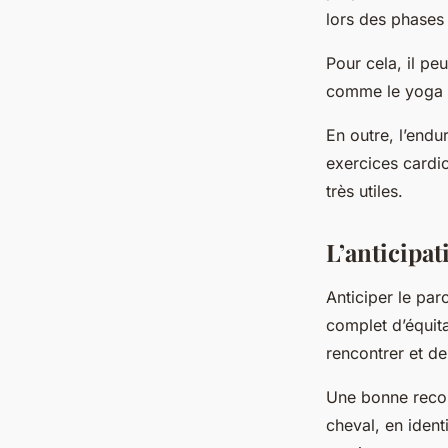
lors des phases 
Pour cela, il pe
comme le yoga ou
En outre, l’endu
exercices cardio
très utiles.
L’anticipa
Anticiper le par
complet d’équita
rencontrer et de
Une bonne recon
cheval, en ident