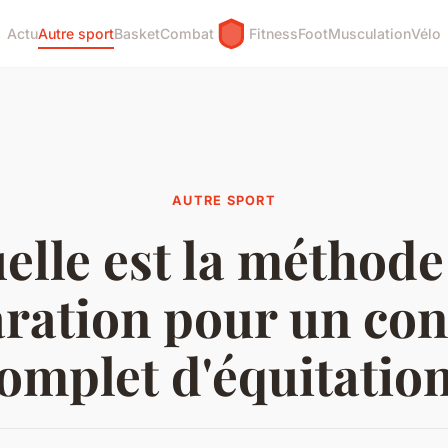
Actu
Autre sport
Basket
Combat
Fitness
Foot
Musculation
Vélo
AUTRE SPORT
elle est la méthode
ration pour un co
omplet d'équitatio