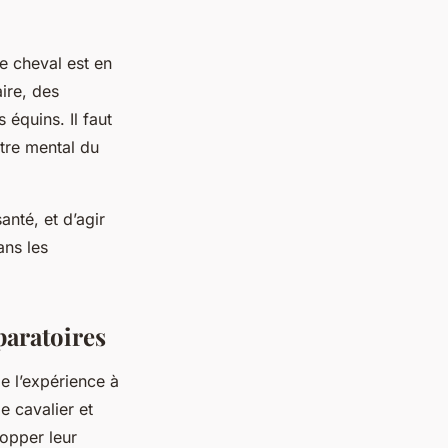
le cheval est en
ire, des
équins. Il faut
être mental du
nté, et d’agir
ans les
paratoires
de l’expérience à
 le
cavalier et
lopper leur