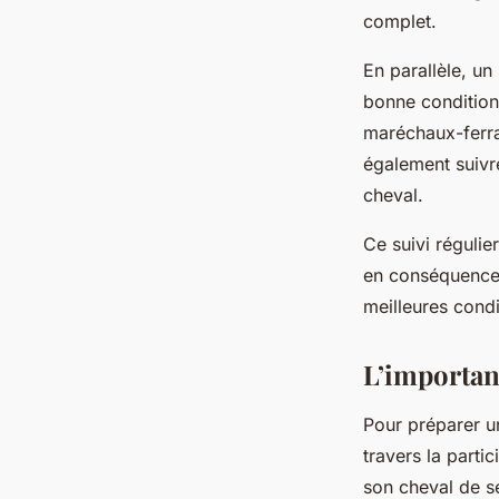
complet
.
En parallèle, un
bonne
conditio
maréchaux-ferra
également suivre
cheval.
Ce suivi régulie
en conséquence.
meilleures cond
L’importanc
Pour préparer un
travers la parti
son cheval
de se