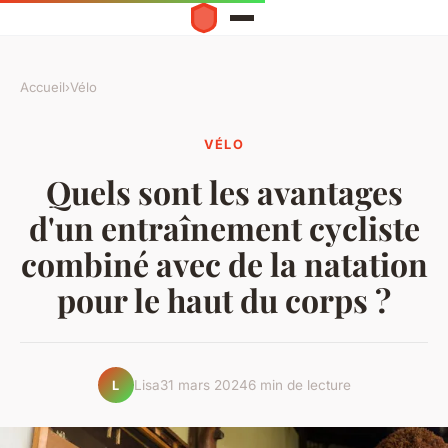
Accueil
›
Vélo
VÉLO
Quels sont les avantages
d'un entraînement cycliste
combiné avec de la natation
pour le haut du corps ?
Lisa
31 mars 2024
6 min de lecture
L