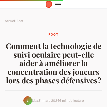
Accueil
›
Foot
FOOT
Comment la technologie de
suivi oculaire peut-elle
aider à améliorer la
concentration des joueurs
lors des phases défensives?
Lisa
31 mars 2024
6 min de lecture
L