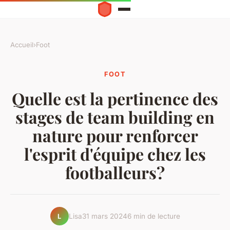
Accueil
›
Foot
FOOT
Quelle est la pertinence des
stages de team building en
nature pour renforcer
l'esprit d'équipe chez les
footballeurs?
Lisa
31 mars 2024
6 min de lecture
L