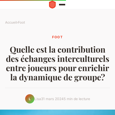
Accueil
›
Foot
FOOT
Quelle est la contribution
des échanges interculturels
entre joueurs pour enrichir
la dynamique de groupe?
Lisa
31 mars 2024
5 min de lecture
L